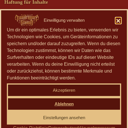
Haftung für Inhalte
Als Diensteanbieter sind wir gemäß § 7 Abs.1 TMG für
eigene Inhalte auf diesen Seiten nach den allgemeinen
Einwilligung verwalten
Gesetzen verantwortlich. Nach §§ 8 bis 10 TMG sind wir
Um dir ein optimales Erlebnis zu bieten, verwenden wir
als Diensteanbieter jedoch nicht verpflichtet, übermittelte
Technologien wie Cookies, um Geräteinformationen zu
oder gespeicherte fremde Informationen zu überwachen
speichern und/oder darauf zuzugreifen. Wenn du diesen
oder nach Umständen zu forschen, die auf eine
Technologien zustimmst, können wir Daten wie das
rechtswidrige Tätigkeit hinweisen.
Surfverhalten oder eindeutige IDs auf dieser Website
Verpflichtungen zur Entfernung oder Sperrung der Nutzung
verarbeiten. Wenn du deine Einwilligung nicht erteilst
von Informationen nach den allgemeinen Gesetzen bleiben
oder zurückziehst, können bestimmte Merkmale und
hiervon unberührt. Eine diesbezügliche Haftung ist jedoch
Funktionen beeinträchtigt werden.
erst ab dem Zeitpunkt der Kenntnis einer konkreten
Akzeptieren
Rechtsverletzung möglich. Bei Bekanntwerden von
entsprechenden Rechtsverletzungen werden wir diese
Ablehnen
Inhalte umgehend entfernen.
Haftung für Links
Einstellungen ansehen
Unser Angebot enthält Links zu externen Websites Dritter,