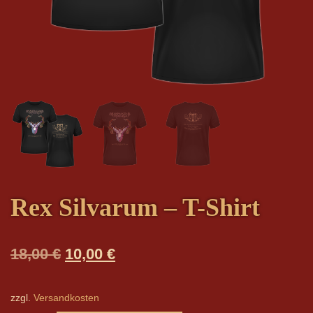
Rex Silvarum – T-Shirt
Ursprünglicher
Aktueller
18,00
€
10,00
€
Preis
Preis
war:
ist:
zzgl.
Versandkosten