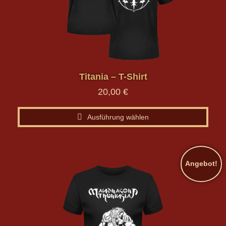
auf.
Die
Optionen
können
auf
der
Titania – T-Shirt
Produktseite
gewählt
20,00
€
werden
Ausführung wählen
Angebot!
Dieses
Produkt
weist
mehrere
Varianten