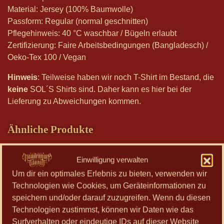
Material:
Jersey (100% Baumwolle)
Passform:
Regular (normal geschnitten)
Pflegehinweis:
40 °C waschbar /
Bügeln erlaubt
Zertifizierung: Faire Arbeitsbedingungen (Bangladesch) /
Oeko-Tex 100 / Vegan
Hinweis
: Teilweise haben wir noch T-Shirt im Bestand, die
keine
SOL´S Shirts sind. Daher kann es hier bei der
Lieferung zu Abweichungen kommen.
Ähnliche Produkte
Einwilligung verwalten
Dieses
Um dir ein optimales Erlebnis zu bieten, verwenden wir
Produkt
Technologien wie Cookies, um Geräteinformationen zu
weist
speichern und/oder darauf zuzugreifen. Wenn du diesen
mehrere
Technologien zustimmst, können wir Daten wie das
Varianten
Surfverhalten oder eindeutige IDs auf dieser Website