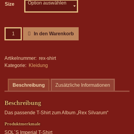
18,00 €
Option auswählen
10,00 €.
Size
Rex
In den Warenkorb
Silvarum
-
T-
Artikelnummer:
rex-shirt
Shirt
Kategorie:
Kleidung
Menge
Beschreibung
Zusätzliche Informationen
Beschreibung
Das passende T-Shirt zum Album „Rex Silvarum“
Produktmerkmale
SOL´S Imperial T-Shirt