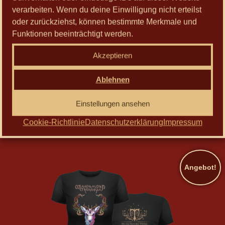
auf.
verarbeiten. Wenn du deine Einwilligung nicht erteilst
Die
oder zurückziehst, können bestimmte Merkmale und
Optionen
Funktionen beeinträchtigt werden.
können
auf
Akzeptieren
der
Produktseite
Ablehnen
Herr vom Riesenstein – T-Shirt
gewählt
25,00
€
werden
Einstellungen ansehen
Ausführung wählen
Cookie-Richtlinie
Datenschutzerklärung
Impressum
Angebot!
Dieses
Produkt
weist
mehrere
Varianten